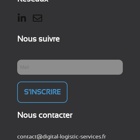
Nous suivre
V
o
t
r
e
e
m
Nous contacter
a
i
l
contact@digital-logistic-services.fr