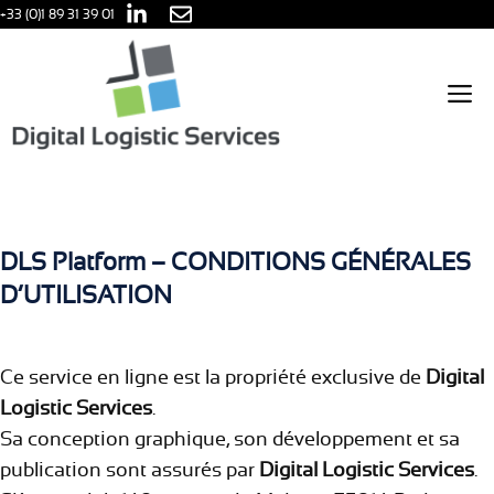
Aller
+33 (0)1 89 31 39 01
CGU
au
contenu
M
DLS Platform
– CONDITIONS GÉNÉRALES
D’UTILISATION
Ce service en ligne est la propriété exclusive de
Digital
Logistic Services
.
Sa conception graphique, son développement et sa
publication sont assurés par
Digital Logistic Services
.