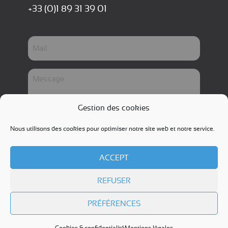
(
+33 (0)1 89 31 39 01
N
é
c
V
e
s
o
s
t
ai
M
r
r
e
e
e
s
)
e
Gestion des cookies
s
m
a
Nous utilisons des cookies pour optimiser notre site web et notre service.
a
g
i
e
l
ACCEPT
(
N
REFUSER
© 2026 Digital Logistic Services
é
c
PRÉFÉRENCES
e
s