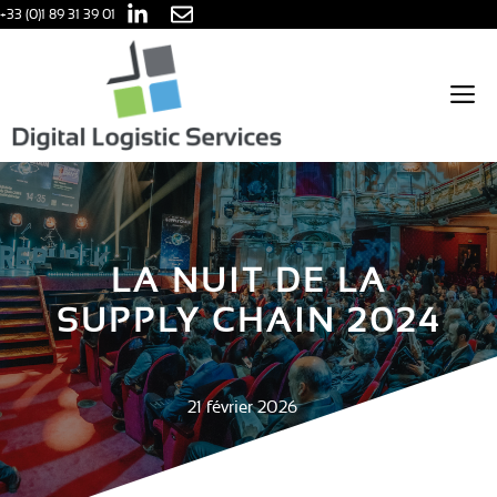
Aller
+33 (0)1 89 31 39 01
au
contenu
M
LA NUIT DE LA
SUPPLY CHAIN 2024
21 février 2026