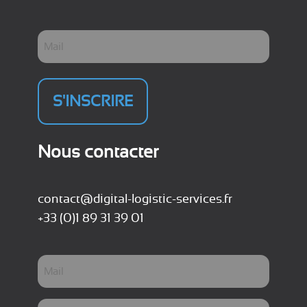
V
o
t
r
e
e
m
Nous contacter
a
i
l
contact@digital-logistic-services.fr
(
+33 (0)1 89 31 39 01
N
é
c
V
e
s
o
s
t
ai
M